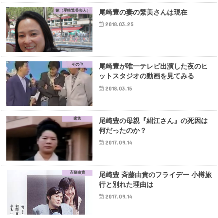
嫁（尾崎繁美夫人）
尾崎豊の妻の繁美さんは現在
2018.03.25
その他
尾崎豊が唯一テレビ出演した夜のヒ
ットスタジオの動画を見てみる
2018.03.15
家族
尾崎豊の母親『絹江さん』の死因は
何だったのか？
2017.09.14
斉藤由貴
尾崎豊 斉藤由貴のフライデー 小樽旅
行と別れた理由は
2017.09.14