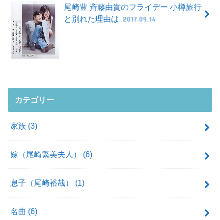
尾崎豊 斉藤由貴のフライデー 小樽旅行
と別れた理由は
2017.09.14
カテゴリー
家族
(3)
嫁（尾崎繁美夫人）
(6)
息子（尾崎裕哉）
(1)
名曲
(6)