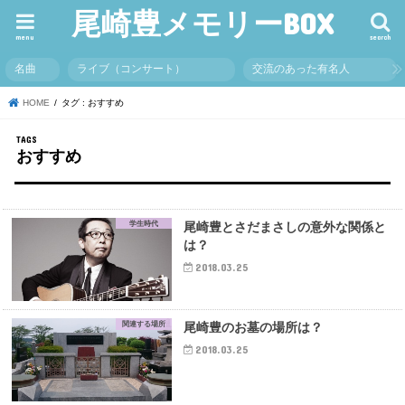
尾崎豊メモリーBOX
menu
search
名曲
ライブ（コンサート）
交流のあった有名人
HOME
タグ : おすすめ
おすすめ
学生時代
尾崎豊とさだまさしの意外な関係と
は？
2018.03.25
関連する場所
尾崎豊のお墓の場所は？
2018.03.25