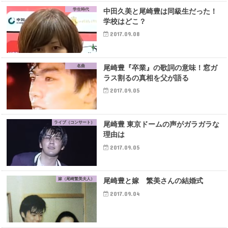
学生時代
中田久美と尾崎豊は同級生だった！
学校はどこ？
2017.09.08
名曲
尾崎豊『卒業』の歌詞の意味！窓ガ
ラス割るの真相を父が語る
2017.09.05
ライブ（コンサート）
尾崎豊 東京ドームの声がガラガラな
理由は
2017.09.05
嫁（尾崎繁美夫人）
尾崎豊と嫁 繁美さんの結婚式
2017.09.04