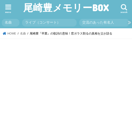
尾崎豊メモリーBOX
menu
search
名曲
ライブ（コンサート）
交流のあった有名人
HOME
名曲
尾崎豊『卒業』の歌詞の意味！窓ガラス割るの真相を父が語る