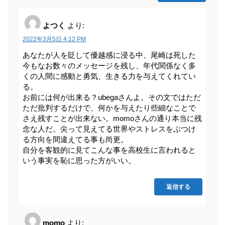
よつく
より:
2022年3月5日 4:12 PM
あなたが人を貶して優越感に浸る中、尾崎は死した
今もなお数々のメッセージを残し、年代関係なく多
くの人間に感動と勇気、生きる力を与えてくれてい
る。
お前には何が出来る？ubegaさんよ。その文ではただ
ただ批判するだけで、何かを与えたり些細なことで
さえ残すことが出来ない。momoさんの通り本当に残
念な人だ。尖って見えてる世界やストレスをぶつけ
る方向を間違えてる事も尚更。
自分を客観的に見てこんな事を高校生に言われると
いう事実を恥に思った方がいい。
返信する
momo
より: