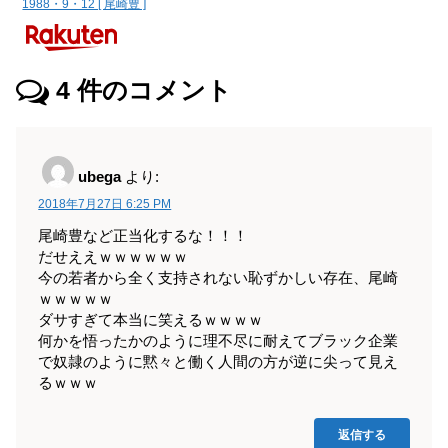
1988・9・12 [ 尾崎豊 ]
4
件のコメント
ubega
より:
2018年7月27日 6:25 PM
尾崎豊など正当化するな！！！
だせええｗｗｗｗｗｗ
今の若者から全く支持されない恥ずかしい存在、尾崎
ｗｗｗｗｗ
ダサすぎて本当に笑えるｗｗｗｗ
何かを悟ったかのように理不尽に耐えてブラック企業
で奴隷のように黙々と働く人間の方が逆に尖って見え
るｗｗｗ
返信する