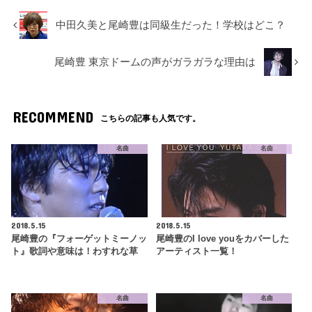
中田久美と尾崎豊は同級生だった！学校はどこ？
尾崎豊 東京ドームの声がガラガラな理由は
RECOMMEND
こちらの記事も人気です。
名曲
名曲
2018.5.15
2018.5.15
尾崎豊の『フォーゲットミーノッ
尾崎豊のI love youをカバーした
ト』歌詞や意味は！わすれな草
アーティスト一覧！
名曲
名曲