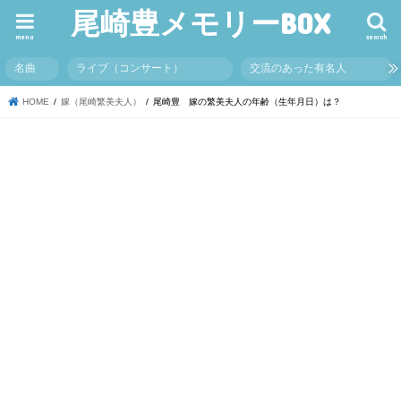
尾崎豊メモリーBOX
menu
search
名曲
ライブ（コンサート）
交流のあった有名人
HOME
嫁（尾崎繁美夫人）
尾崎豊 嫁の繁美夫人の年齢（生年月日）は？