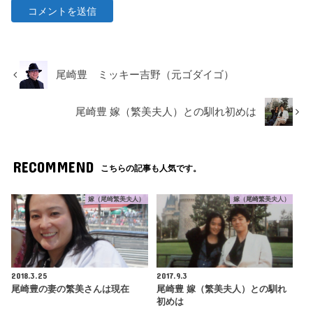
尾崎豊 ミッキー吉野（元ゴダイゴ）
尾崎豊 嫁（繁美夫人）との馴れ初めは
RECOMMEND
こちらの記事も人気です。
嫁（尾崎繁美夫人）
嫁（尾崎繁美夫人）
2018.3.25
2017.9.3
尾崎豊の妻の繁美さんは現在
尾崎豊 嫁（繁美夫人）との馴れ
初めは